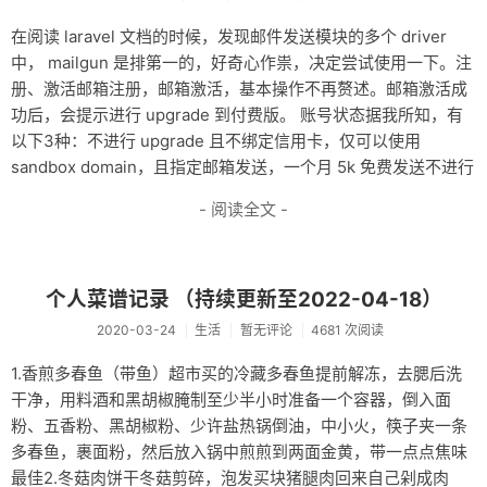
在阅读 laravel 文档的时候，发现邮件发送模块的多个 driver
中， mailgun 是排第一的，好奇心作祟，决定尝试使用一下。注
册、激活邮箱注册，邮箱激活，基本操作不再赘述。邮箱激活成
功后，会提示进行 upgrade 到付费版。 账号状态据我所知，有
以下3种：不进行 upgrade 且不绑定信用卡，仅可以使用
sandbox domain，且指定邮箱发送，一个月 5k 免费发送不进行
- 阅读全文 -
个人菜谱记录 （持续更新至2022-04-18）
2020-03-24
生活
暂无评论
4681 次阅读
1.香煎多春鱼（带鱼）超市买的冷藏多春鱼提前解冻，去腮后洗
干净，用料酒和黑胡椒腌制至少半小时准备一个容器，倒入面
粉、五香粉、黑胡椒粉、少许盐热锅倒油，中小火，筷子夹一条
多春鱼，裹面粉，然后放入锅中煎煎到两面金黄，带一点点焦味
最佳2.冬菇肉饼干冬菇剪碎，泡发买块猪腿肉回来自己剁成肉