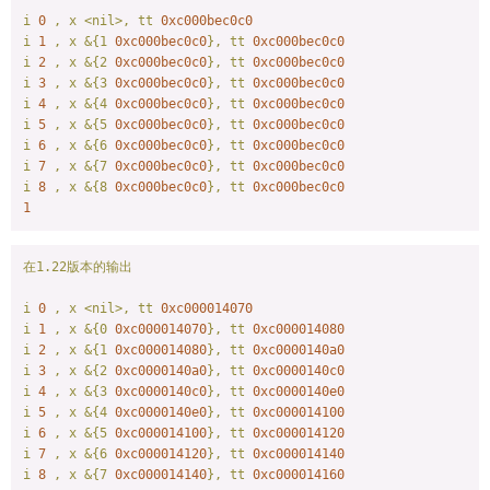
i
0
,
x
<nil>,
tt
0xc000bec0c0
i
1
,
x
&{1
0xc000bec0c0
},
tt
0xc000bec0c0
i
2
,
x
&{2
0xc000bec0c0
},
tt
0xc000bec0c0
i
3
,
x
&{3
0xc000bec0c0
},
tt
0xc000bec0c0
i
4
,
x
&{4
0xc000bec0c0
},
tt
0xc000bec0c0
i
5
,
x
&{5
0xc000bec0c0
},
tt
0xc000bec0c0
i
6
,
x
&{6
0xc000bec0c0
},
tt
0xc000bec0c0
i
7
,
x
&{7
0xc000bec0c0
},
tt
0xc000bec0c0
i
8
,
x
&{8
0xc000bec0c0
},
tt
0xc000bec0c0
1
在1.22版本的输出
i
0
,
x
<nil>,
tt
0xc000014070
i
1
,
x
&{0
0xc000014070
},
tt
0xc000014080
i
2
,
x
&{1
0xc000014080
},
tt
0xc0000140a0
i
3
,
x
&{2
0xc0000140a0
},
tt
0xc0000140c0
i
4
,
x
&{3
0xc0000140c0
},
tt
0xc0000140e0
i
5
,
x
&{4
0xc0000140e0
},
tt
0xc000014100
i
6
,
x
&{5
0xc000014100
},
tt
0xc000014120
i
7
,
x
&{6
0xc000014120
},
tt
0xc000014140
i
8
,
x
&{7
0xc000014140
},
tt
0xc000014160