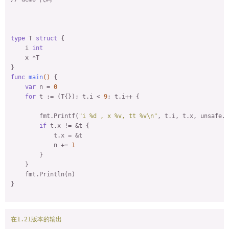
type
 T 
struct
 {

    i 
int
    x *T

func
main
()
 {

var
 n = 
0
for
 t := (T{}); t.i < 
9
; t.i++ {

        fmt.Printf(
"i %d , x %v, tt %v\n"
, t.i, t.x, unsafe.P
if
 t.x != &t {

            t.x = &t

            n += 
1
        }

    }

    fmt.Println(n)

}

在1.21版本的输出