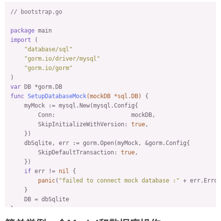
// bootstrap.go
package
import
 (

"database/sql"
"gorm.io/driver/mysql"
"gorm.io/gorm"
var
func
SetupDatabaseMock
(mockDB *sql.DB)
 {

    myMock := mysql.New(mysql.Config{

        Conn:                      mockDB,

        SkipInitializeWithVersion: 
true
,

    })

    dbSqlite, err := gorm.Open(myMock, &gorm.Config{

        SkipDefaultTransaction: 
true
,

    })

if
 err != 
nil
 {

panic
(
"failed to connect mock database :"
 + err.Error
    }

    DB = dbSqlite

}