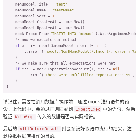
    menuModel.Title = 
"test"
    menuModel.Name = 
"testName"
    menuModel.Sort = 
1
    menuModel.CreatedAt = time.Now()

    menuModel.UpdatedAt = time.Now()

    mock.ExpectExec(
"INSERT INTO `menus`"
).WithArgs(menuModel
// now we execute our method
if
 err := Insert(&menuModel); err != 
nil
 {

        t.Errorf(
"models.NewTMenuModel().Insert() error : %s"
    }

// we make sure that all expectations were met
if
 err := mock.ExpectationsWereMet(); err != 
nil
 {

        t.Errorf(
"there were unfulfilled expectations: %s"
, e
    }

请记住，需要在调用数据库操作前，通过 mock 进行语句的预
设。上代码中，会通过正则匹配到
中的语句，然后
ExpectExec
验证
传入的数据是否与实际相符。
WithArgs
最后的
则会预设好该语句执行的结果，达
WillReturnResult
到模拟数据库操作的目的。