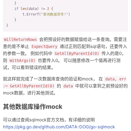
    }

if
len
(data) != 
2
 {

        t.Errorf(
"查询数据异常!"
)

    }

}
会把预设好的数据赋值给这一条查询。需要注
WillReturnRows
意的是不单止
通过正则匹配到sql语句，还要传入
ExpectQuery
的参数一致。 例如代码中
传入的是0，
GetAllByParentId(0)
则
也要传入0。 可以随意修改一个值再进行测
WithArgs(0)
试，可以看到错误的结果。
就这样就完成了一次数据库查询的验证和mock， 在
data, err
的
中就可以拿到之前预设好的
:= GetAllByParentId(0)
data
mock数据，进行其他测试。
其他数据库操作mock
可以通过查阅sqlmock官方文档，有详细的说明
https://pkg.go.dev/github.com/DATA-DOG/go-sqlmock