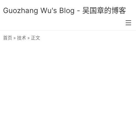
Guozhang Wu's Blog - 吴国章的博客
首页
»
技术
» 正文
首页
分类
生活
技术
双色球预测
关于我
留言