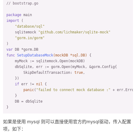
// bootstrap.go
package
import
 (

"database/sql"
    sqlitemock 
"github.com/lichmaker/sqlite-mock"
"gorm.io/gorm"
var
func
SetupDatabaseMock
(mockDB *sql.DB)
 {

    myMock := sqlitemock.Open(mockDB)

    dbSqlite, err := gorm.Open(myMock, &gorm.Config{

        SkipDefaultTransaction: 
true
,

    })

if
 err != 
nil
 {

panic
(
"failed to connect mock database :"
 + err.Error
    }

    DB = dbSqlite

}
如果是使用 mysql 则可以直接使用官方的mysql驱动，传入配置
项，如下：