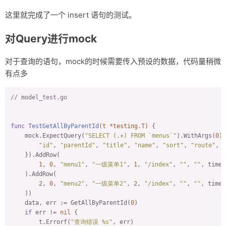
这里就完成了一个 insert 语句的测试。
对Query进行mock
对于查询的语句，mock的时候需要传入预设的数据，代码量稍微
有点多
// model_test.go
func
TestGetAllByParentId
(t *testing.T)
 {

    mock.ExpectQuery(
"SELECT (.+) FROM `menus`"
).WithArgs(
0
).
"id"
, 
"parentId"
, 
"title"
, 
"name"
, 
"sort"
, 
"route"
, 
"
    }).AddRow(

1
, 
0
, 
"menu1"
, 
"一级菜单1"
, 
1
, 
"/index"
, 
""
, 
""
, time.
    ).AddRow(

2
, 
0
, 
"menu2"
, 
"一级菜单2"
, 
2
, 
"/index"
, 
""
, 
""
, time.
    ))

    data, err := GetAllByParentId(
0
)

if
 err != 
nil
 {

        t.Errorf(
"查询错误 %s"
, err)
